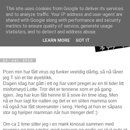
This site uses cookies from Google to deliver its services
and to analyze traffic. Your IP address and user-agent are
shared with Google along with performance and security
metrics to ensure quality of service, generate usage
statistics, and to detect and address abuse.
LEARN MORE
GOT IT
24. okt. 2010
Pcen min har fått virus og funker veeldig dårlig, så nå låner
jeg T sin et lite øyeblikk.
Dagen idag har gått i ett og har vært preget av en til tider litt
misfornøyd Lotte. Tror det er tennene som er på gang
igjen. Jeg har kun fått henne til å sove èn time idag. Men
nå er hun lagt for natten og det er en sliten mamma som
nå også har fått storesøster i seng. Herlig at hun er såpass
stor og hjelper mamman når hun trenger det! :)
Om ca 1 time sitter jeg i en mørk kinosal sammen med
mamma og min søster, med popcorn og godis og skal nyte et