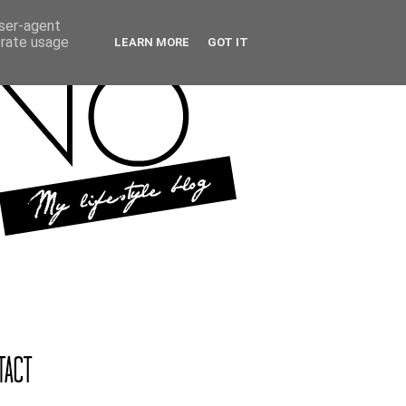
user-agent
erate usage
LEARN MORE
GOT IT