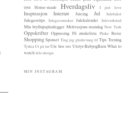
Hverdagsliv
oss
Home-made
I just love
Inspirasjon
Interiør
Jul
Juicing
Julebakst
Julegavetips
Julekalender
Julegaveønsker
Juleverksted
Min bryllupsplanlegger
Motivasjons-mandag
New York
Oppskrifter
Oppussing
På ønskelista
Reise
Påske
Shopping
Sponset
Tips
Trening
Ting jeg gleder meg til
Ute hos oss
Utstyr-BabyogBarn
What to
Tyrkia
Ut på tur
watch
lelo-design
!
MIN INSTAGRAM