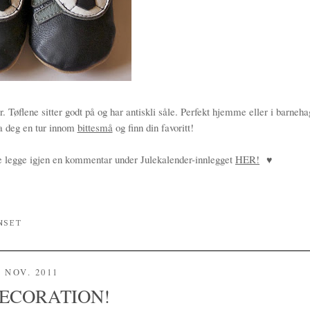
r. Tøflene sitter godt på og har antiskli såle. Perfekt hjemme eller i barneha
 ta deg en tur innom
bittesmå
og finn din favoritt!
re legge igjen en kommentar under Julekalender-innlegget
HER!
♥
NSET
. NOV. 2011
DECORATION!