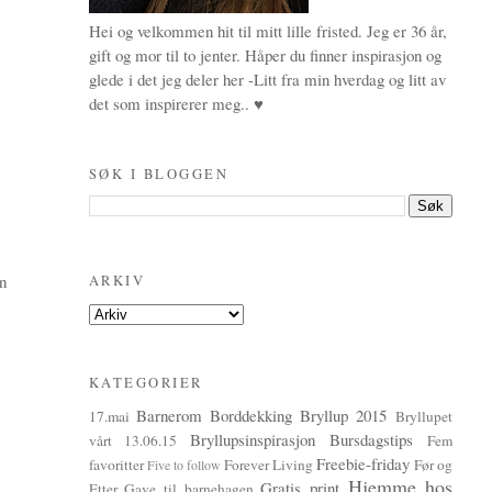
Hei og velkommen hit til mitt lille fristed. Jeg er 36 år,
gift og mor til to jenter. Håper du finner inspirasjon og
glede i det jeg deler her -Litt fra min hverdag og litt av
det som inspirerer meg.. ♥
SØK I BLOGGEN
n
ARKIV
KATEGORIER
Barnerom
Borddekking
Bryllup 2015
17.mai
Bryllupet
Bryllupsinspirasjon
Bursdagstips
vårt 13.06.15
Fem
Freebie-friday
favoritter
Forever Living
Før og
Five to follow
Hjemme hos
Gratis print
Etter
Gave til barnehagen