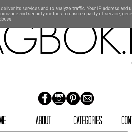
deliver its services and to analyze traffic. Your IP address and 
formance and security metrics to ensure quality of service, gen
abuse.