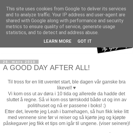
This site uses cookies from Google to deliver its services
and to analyze traffic. Your IP address and user-agent are
shared with Google along with performance and security
metrics to ensure quality of service, generate usage
statistics, and to detect and address abuse.
LEARN MORE
GOT IT
26. mars 2010
A GOOD DAY AFTER ALL!
Til tross for en litt uventet start, ble dagen vår ganske bra
likevel! ♥
Vi kom oss ut av døra i 10 tida og allerede da hadde det
sluttet å regne. Så vi kom oss tørrskodd både ut og inn av
politihuset og nå er passene i boks! :)
Etter det, leverte jeg Leah i barnehagen, så hun fikk leke litt
med vennene sine før vi reiser og så kjørte jeg og kjøpte
påskegaver jeg fikk et tips om igår til ungene. (viser seinere)!