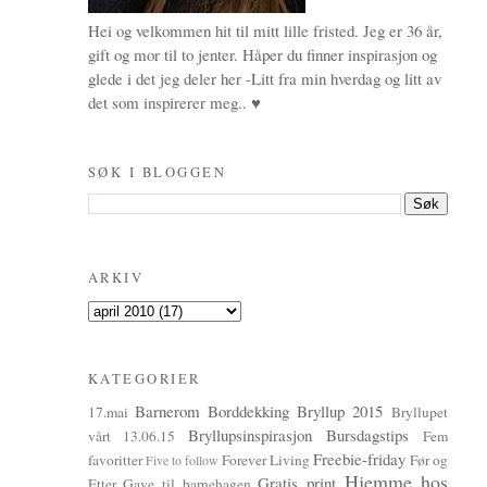
Hei og velkommen hit til mitt lille fristed. Jeg er 36 år,
gift og mor til to jenter. Håper du finner inspirasjon og
glede i det jeg deler her -Litt fra min hverdag og litt av
det som inspirerer meg.. ♥
SØK I BLOGGEN
ARKIV
KATEGORIER
Barnerom
Borddekking
Bryllup 2015
17.mai
Bryllupet
Bryllupsinspirasjon
Bursdagstips
vårt 13.06.15
Fem
Freebie-friday
favoritter
Forever Living
Før og
Five to follow
Hjemme hos
Gratis print
Etter
Gave til barnehagen