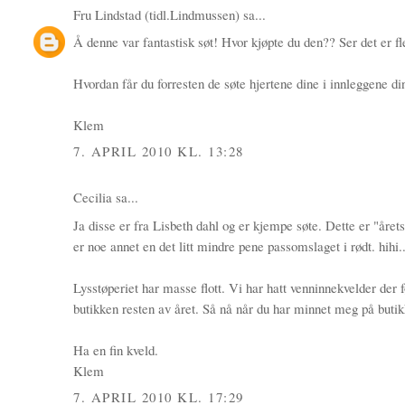
Fru Lindstad (tidl.Lindmussen)
sa...
Å denne var fantastisk søt! Hvor kjøpte du den?? Ser det er fl
Hvordan får du forresten de søte hjertene dine i innleggene di
Klem
7. APRIL 2010 KL. 13:28
Cecilia
sa...
Ja disse er fra Lisbeth dahl og er kjempe søte. Dette er "året
er noe annet en det litt mindre pene passomslaget i rødt. hihi.
Lysstøperiet har masse flott. Vi har hatt venninnekvelder der 
butikken resten av året. Så nå når du har minnet meg på butik
Ha en fin kveld.
Klem
7. APRIL 2010 KL. 17:29