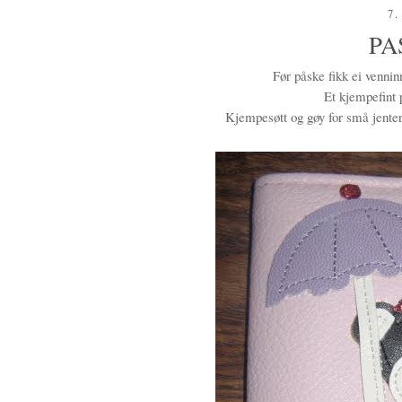
7.
PA
Før påske fikk ei venninn
Et kjempefint 
Kjempesøtt og gøy for små jenter 