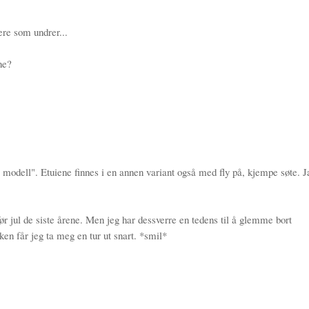
ere som undrer...
ne?
s modell". Etuiene finnes i en annen variant også med fly på, kjempe søte. J
.
før jul de siste årene. Men jeg har dessverre en tedens til å glemme bort
ken får jeg ta meg en tur ut snart. *smil*