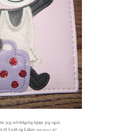
tte jeg selvfølgelig kjøpe jeg også.
en til Leah og Lukas
i år!
(min nevø)