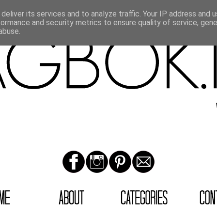
deliver its services and to analyze traffic. Your IP address and 
formance and security metrics to ensure quality of service, gen
abuse.