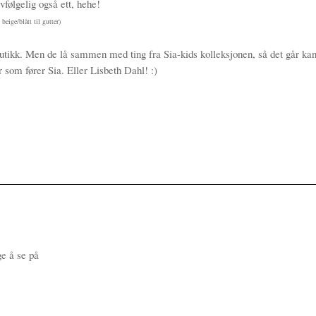
lvfølgelig også ett, hehe!
 beige/blått til gutter)
rbutikk. Men de lå sammen med ting fra Sia-kids kolleksjonen, så det går ka
r som fører Sia. Eller Lisbeth Dahl! :)
ige å se på