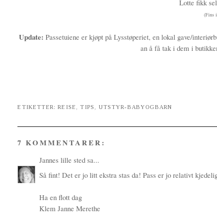
Lotte fikk se
(Fins i
Update:
Passetuiene er kjøpt på Lysstøperiet, en lokal gave/interiø
an å få tak i dem i butikke
ETIKETTER:
REISE
,
TIPS
,
UTSTYR-BABYOGBARN
7 KOMMENTARER:
Jannes lille sted
sa...
Så fint! Det er jo litt ekstra stas da! Pass er jo relativt kjedel
Ha en flott dag
Klem Janne Merethe