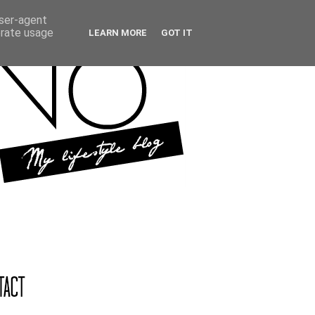
user-agent
erate usage
LEARN MORE
GOT IT