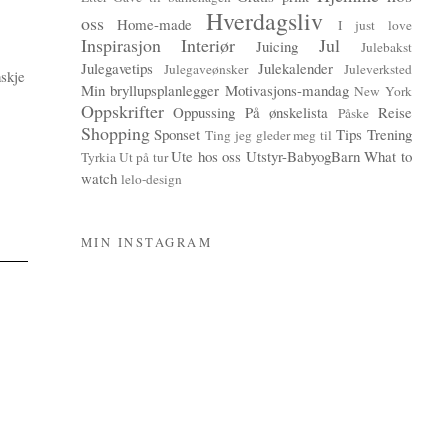
Hverdagsliv
oss
Home-made
I just love
Inspirasjon
Interiør
Jul
Juicing
Julebakst
Julegavetips
Julekalender
Julegaveønsker
Juleverksted
nskje
Min bryllupsplanlegger
Motivasjons-mandag
New York
Oppskrifter
Oppussing
På ønskelista
Reise
Påske
Shopping
Sponset
Tips
Trening
Ting jeg gleder meg til
Ute hos oss
Utstyr-BabyogBarn
What to
Tyrkia
Ut på tur
watch
lelo-design
MIN INSTAGRAM