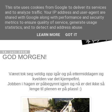
This site uses cookies from Google to deliver its services
and to analyze traffic. Your IP address and user-agent are
shared with Google along with performance and security
metrics to ensure quality of service, generate usage
statistics, and to detect and address abuse.
LEARN MORE
GOT IT
14. juli 2010
GOD MORGEN!
Været tok seg veldig opp igår og på ettermiddagen og
kvelden var det kjempefint.
Jobben i hagen er påbegynnt igjen og nå er det ikke så
lenge til plenen er på plass! :)