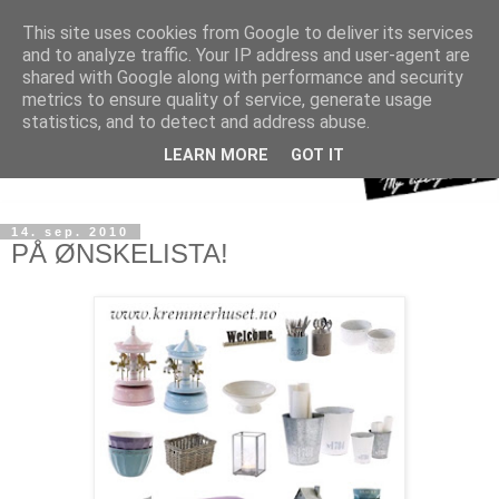
This site uses cookies from Google to deliver its services
and to analyze traffic. Your IP address and user-agent are
shared with Google along with performance and security
metrics to ensure quality of service, generate usage
statistics, and to detect and address abuse.
LEARN MORE
GOT IT
14. sep. 2010
PÅ ØNSKELISTA!