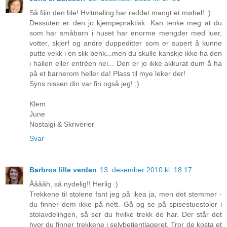
Så fiiin den ble! Hvitmaling har reddet mangt et møbel! :)
Dessuten er den jo kjempepraktisk. Kan tenke meg at du
som har småbarn i huset har enorme mengder med luer,
votter, skjerf og andre duppeditter som er supert å kunne
putte vekk i en slik benk...men du skulle kanskje ikke ha den
i hallen eller entrèen nei... Den er jo ikke akkurat dum å ha
på et barnerom heller da! Plass til mye leker der!
Syns nissen din var fin også jeg! ;)
Klem
June
Nostalgi & Skriverier
Svar
Barbros lille verden
13. desember 2010 kl. 18:17
Ååååh, så nydelig!! Herlig :)
Trekkene til stolene fant jeg på ikea ja, men det stemmer -
du finner dem ikke på nett. Gå og se på spisestuestoler i
stolavdelingen, så ser du hvilke trekk de har. Der står det
hvor du finner trekkene i selvbetjentlageret. Tror de kosta et