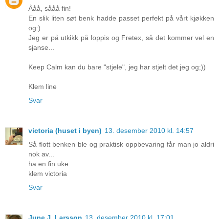
Ååå, sååå fin!
En slik liten søt benk hadde passet perfekt på vårt kjøkken
og:)
Jeg er på utkikk på loppis og Fretex, så det kommer vel en
sjanse...
Keep Calm kan du bare "stjele", jeg har stjelt det jeg og;))
Klem line
Svar
victoria (huset i byen)
13. desember 2010 kl. 14:57
Så flott benken ble og praktisk oppbevaring får man jo aldri
nok av...
ha en fin uke
klem victoria
Svar
June J. Larsson
13. desember 2010 kl. 17:01