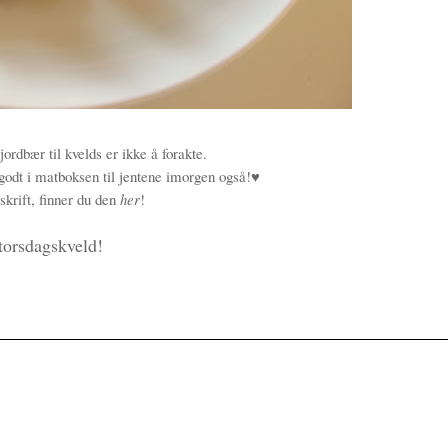
ordbær til kvelds er ikke å forakte.
godt i matboksen til jentene imorgen også!♥
skrift, finner du den
her
!
torsdagskveld!