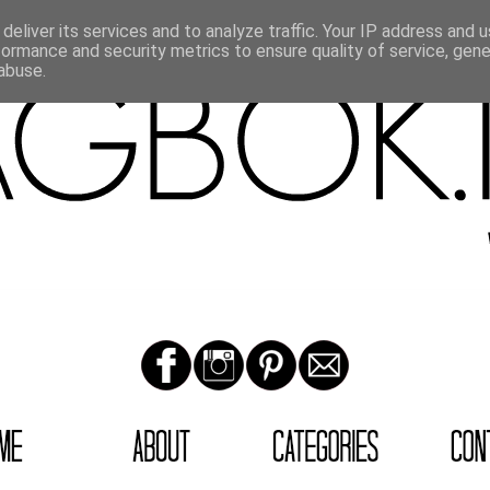
deliver its services and to analyze traffic. Your IP address and 
formance and security metrics to ensure quality of service, gen
abuse.