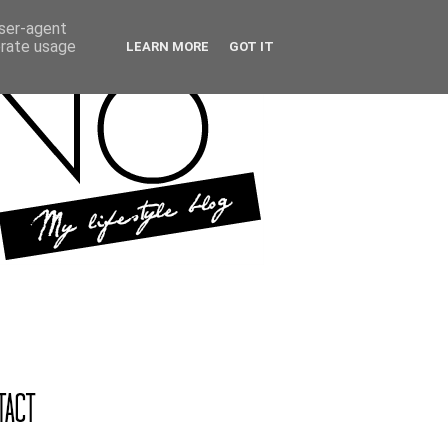
user-agent
erate usage
LEARN MORE
GOT IT