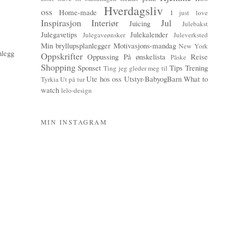
Hverdagsliv
oss
Home-made
I just love
Inspirasjon
Interiør
Jul
Juicing
Julebakst
Julegavetips
Julekalender
Julegaveønsker
Juleverksted
Min bryllupsplanlegger
Motivasjons-mandag
New York
nlegg
Oppskrifter
Oppussing
På ønskelista
Reise
Påske
Shopping
Sponset
Tips
Trening
Ting jeg gleder meg til
Ute hos oss
Utstyr-BabyogBarn
What to
Tyrkia
Ut på tur
watch
lelo-design
MIN INSTAGRAM