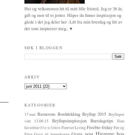
Hei og velkommen hit til mitt lille fristed. Jeg er 36 år,
gift og mor til to jenter. Håper du finner inspirasjon og
glede i det jeg deler her -Litt fra min hverdag og litt av
det som inspirerer meg.. ♥
SØK I BLOGGEN
ARKIV
KATEGORIER
Barnerom
Borddekking
Bryllup 2015
17.mai
Bryllupet
Bryllupsinspirasjon
Bursdagstips
vårt 13.06.15
Fem
Freebie-friday
favoritter
Forever Living
Før og
Five to follow
Hjemme hos
Gratis print
Etter
Gave til barnehagen