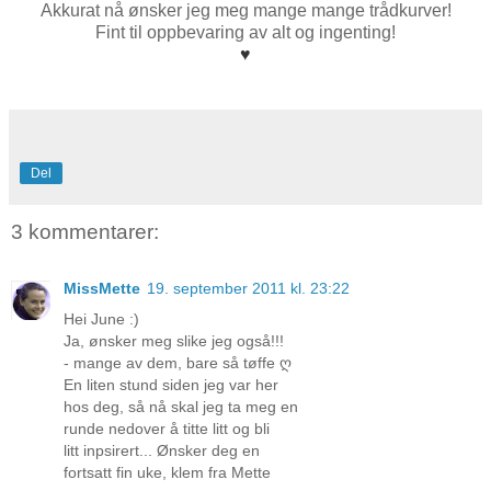
Akkurat nå ønsker jeg meg mange mange trådkurver!
Fint til oppbevaring av alt og ingenting!
♥
Del
3 kommentarer:
MissMette
19. september 2011 kl. 23:22
Hei June :)
Ja, ønsker meg slike jeg også!!!
- mange av dem, bare så tøffe ღ
En liten stund siden jeg var her
hos deg, så nå skal jeg ta meg en
runde nedover å titte litt og bli
litt inpsirert... Ønsker deg en
fortsatt fin uke, klem fra Mette