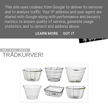
This site uses cookies from Google to deliver its services
and to analyze traffic. Your IP address and user-agent are
shared with Google along with performance and security
metrics to ensure quality of service, generate usage
statistics, and to detect and address abuse.
LEARN MORE
GOT IT
19. sep. 2011
TRÅDKURVER!