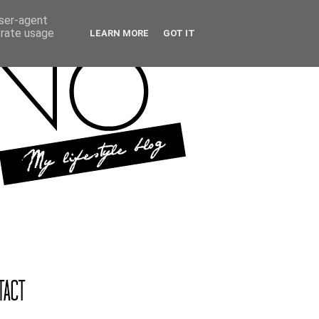
user-agent
erate usage
LEARN MORE
GOT IT