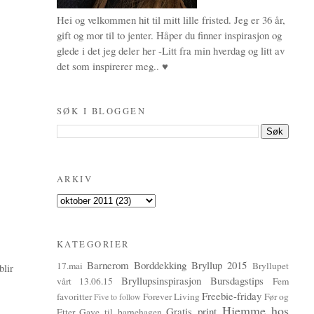
Hei og velkommen hit til mitt lille fristed. Jeg er 36 år,
gift og mor til to jenter. Håper du finner inspirasjon og
glede i det jeg deler her -Litt fra min hverdag og litt av
det som inspirerer meg.. ♥
SØK I BLOGGEN
ARKIV
KATEGORIER
Barnerom
Borddekking
Bryllup 2015
17.mai
Bryllupet
blir
Bryllupsinspirasjon
Bursdagstips
vårt 13.06.15
Fem
Freebie-friday
favoritter
Forever Living
Før og
Five to follow
Hjemme hos
Gratis print
Etter
Gave til barnehagen