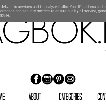
deliver its services and to analyze traffic. Your IP address and 
formance and security metrics to ensure quality of service, gen
abuse.