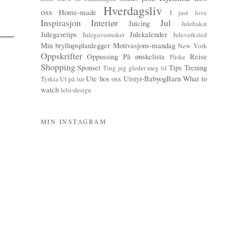
Hverdagsliv
oss
Home-made
I just love
Inspirasjon
Interiør
Jul
Juicing
Julebakst
Julegavetips
Julekalender
Julegaveønsker
Juleverksted
Min bryllupsplanlegger
Motivasjons-mandag
New York
Oppskrifter
Oppussing
På ønskelista
Reise
Påske
Shopping
Sponset
Tips
Trening
Ting jeg gleder meg til
Ute hos oss
Utstyr-BabyogBarn
What to
Tyrkia
Ut på tur
watch
lelo-design
MIN INSTAGRAM