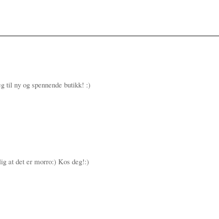
g til ny og spennende butikk! :)
ig at det er morro:) Kos deg!:)