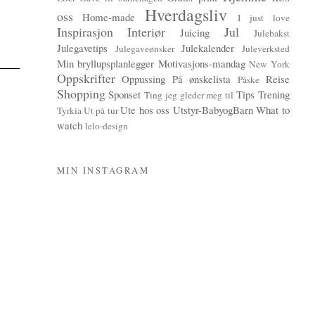
Hverdagsliv
oss
Home-made
I just love
Inspirasjon
Interiør
Jul
Juicing
Julebakst
Julegavetips
Julekalender
Julegaveønsker
Juleverksted
Min bryllupsplanlegger
Motivasjons-mandag
New York
Oppskrifter
Oppussing
På ønskelista
Reise
Påske
Shopping
Sponset
Tips
Trening
Ting jeg gleder meg til
Ute hos oss
Utstyr-BabyogBarn
What to
Tyrkia
Ut på tur
watch
lelo-design
MIN INSTAGRAM