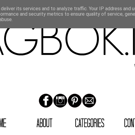
deliver its services and to analyze traffic. Your IP address and 
formance and security metrics to ensure quality of service, gen
abuse.