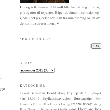
Hei og velkommen hit til mitt lille fristed. Jeg er 36 år,
gift og mor til to jenter. Håper du finner inspirasjon og
glede i det jeg deler her -Litt fra min hverdag og litt av
det som inspirerer meg.. ♥
SØK I BLOGGEN
ARKIV
En
KATEGORIER
egge
Barnerom
Borddekking
Bryllup 2015
17.mai
Bryllupet
Bryllupsinspirasjon
Bursdagstips
vårt 13.06.15
Fem
Freebie-friday
favoritter
Forever Living
Før og
Five to follow
Hjemme hos
Gratis print
Etter
Gave til barnehagen