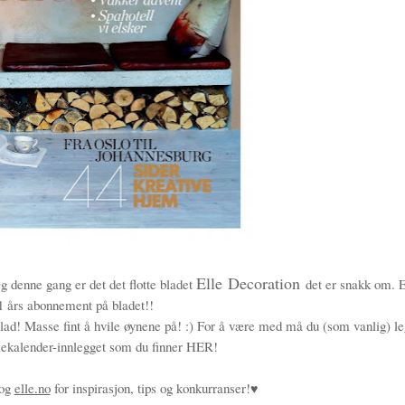
Elle
Decoration
g denne gang er det det flotte bladet
det er snakk om. 
 1 års abonnement på bladet!!
blad! Masse fint å hvile øynene på! :) For å være med må du (som vanlig) l
ekalender-innlegget som du finner
HER!
og
elle.no
for inspirasjon, tips og konkurranser!
♥