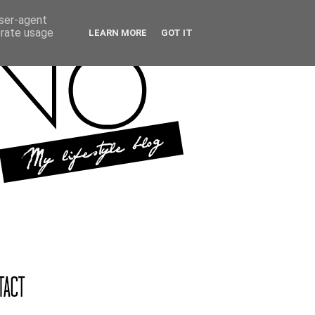
user-agent
erate usage
LEARN MORE
GOT IT