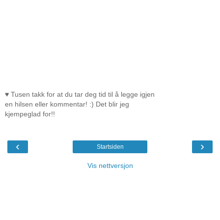
♥ Tusen takk for at du tar deg tid til å legge igjen
en hilsen eller kommentar! :) Det blir jeg
kjempeglad for!!
‹
›
Startsiden
Vis nettversjon