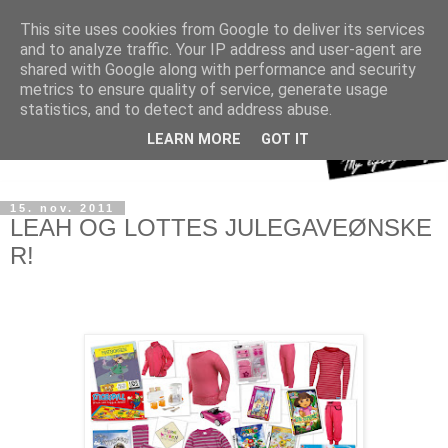
This site uses cookies from Google to deliver its services
and to analyze traffic. Your IP address and user-agent are
shared with Google along with performance and security
metrics to ensure quality of service, generate usage
statistics, and to detect and address abuse.
LEARN MORE
GOT IT
15. nov. 2011
LEAH OG LOTTES JULEGAVEØNSKE
R!