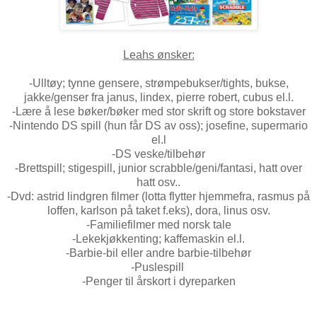
Leahs ønsker:
-Ulltøy; tynne gensere, strømpebukser/tights, bukse,
jakke/genser fra janus, lindex, pierre robert, cubus el.l.
-Lære å lese bøker/bøker med stor skrift og store bokstaver
-Nintendo DS spill (hun får DS av oss); josefine, supermario
el.l
-DS veske/tilbehør
-Brettspill; stigespill, junior scrabble/geni/fantasi, hatt over
hatt osv..
-Dvd: astrid lindgren filmer (lotta flytter hjemmefra, rasmus på
loffen, karlson på taket f.eks), dora, linus osv.
-Familiefilmer med norsk tale
-Lekekjøkkenting; kaffemaskin el.l.
-Barbie-bil eller andre barbie-tilbehør
-Puslespill
-Penger til årskort i dyreparken