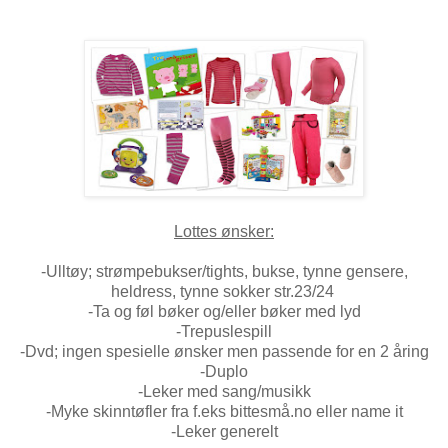
Lottes ønsker:
-Ulltøy; strømpebukser/tights, bukse, tynne gensere,
heldress, tynne sokker str.23/24
-Ta og føl bøker og/eller bøker med lyd
-Trepuslespill
-Dvd; ingen spesielle ønsker men passende for en 2 åring
-Duplo
-Leker med sang/musikk
-Myke skinntøfler fra f.eks bittesmå.no eller name it
-Leker generelt