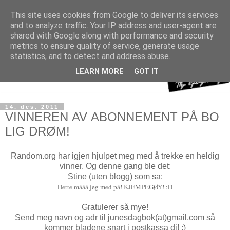
This site uses cookies from Google to deliver its services
and to analyze traffic. Your IP address and user-agent are
shared with Google along with performance and security
metrics to ensure quality of service, generate usage
statistics, and to detect and address abuse.
LEARN MORE
GOT IT
14. des. 2011
VINNEREN AV ABONNEMENT PÅ BO
LIG DRØM!
Random.org har igjen hjulpet meg med å trekke en heldig
vinner. Og denne gang ble det:
Stine (uten blogg) som sa:
Dette mååå jeg med på! KJEMPEGØY! :D
Gratulerer så mye!
Send meg navn og adr til junesdagbok(at)gmail.com så
kommer bladene snart i postkassa di! :)