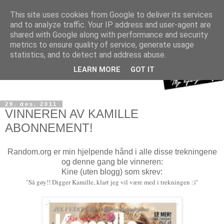
This site uses cookies from Google to deliver its services
and to analyze traffic. Your IP address and user-agent are
shared with Google along with performance and security
metrics to ensure quality of service, generate usage
statistics, and to detect and address abuse.
LEARN MORE
GOT IT
29. des. 2011
VINNEREN AV KAMILLE
ABONNEMENT!
Random.org er min hjelpende hånd i alle disse trekningene
og denne gang ble vinneren:
Kine (uten blogg) som skrev:
"Så gøy!! Digger Kamille, klart jeg vil være med i trekningen :)"