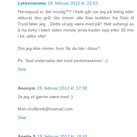
Lykkemamma
18. februar 2012 kl. 22:53
Herreguud er det muulig?!!! I hele går var jeg på leting etter
akkurat den grå! Var innom alle Kiwi butikker fra Oslo til
Trysil føler jeg... Dette vil jeg være med på!! Helt avhengi av
å ha torky i bilen siden minste jenta kaster opp etter 30 min
i bil, altfor ofte!
Om jeg ikke vinner, hvor får du tak i disse?
Ps. Skal undersøke det med perlemaskinen ;-)
Svar
Anonym
19. februar 2012 kl. 17:30
Ja jeg vil gjerne være med :)
Mvh chofbrink@hotmail.com
Svar
Anette S
19. februar 2012 kl. 18:44