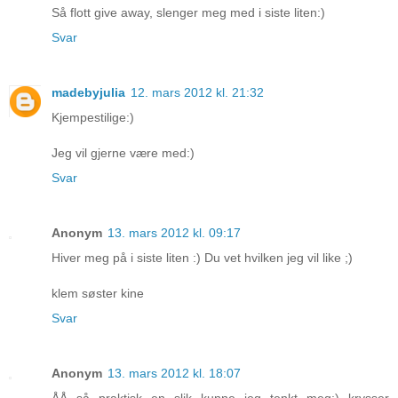
Så flott give away, slenger meg med i siste liten:)
Svar
madebyjulia
12. mars 2012 kl. 21:32
Kjempestilige:)
Jeg vil gjerne være med:)
Svar
Anonym
13. mars 2012 kl. 09:17
Hiver meg på i siste liten :) Du vet hvilken jeg vil like ;)
klem søster kine
Svar
Anonym
13. mars 2012 kl. 18:07
ÅÅ så praktisk en slik kunne jeg tenkt meg:) krysser