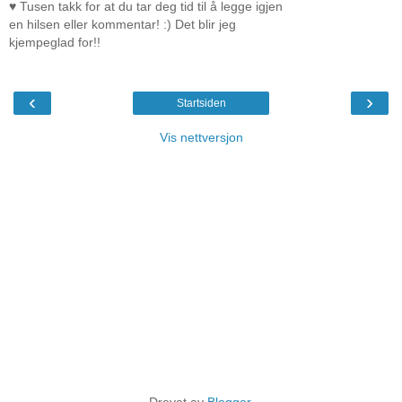
♥ Tusen takk for at du tar deg tid til å legge igjen
en hilsen eller kommentar! :) Det blir jeg
kjempeglad for!!
‹
›
Startsiden
Vis nettversjon
Drevet av
Blogger
.