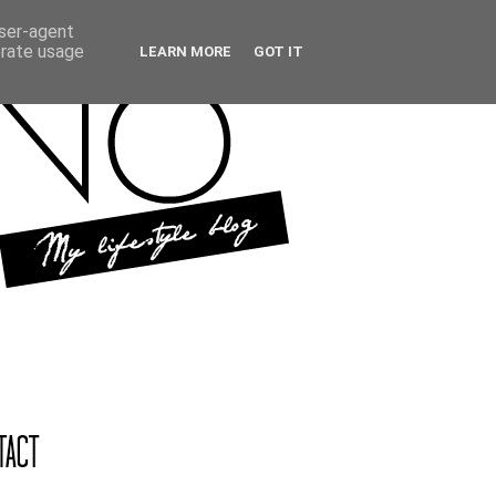
user-agent
erate usage
LEARN MORE
GOT IT