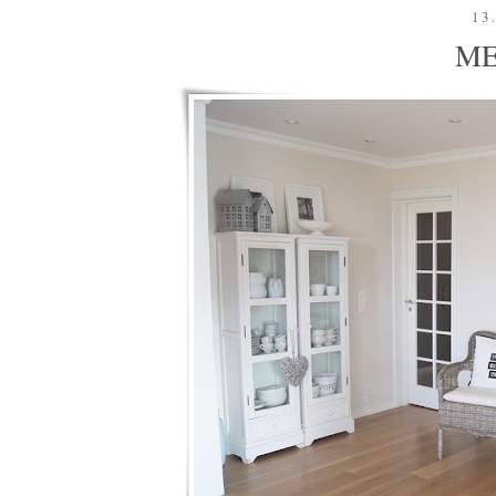
13
ME