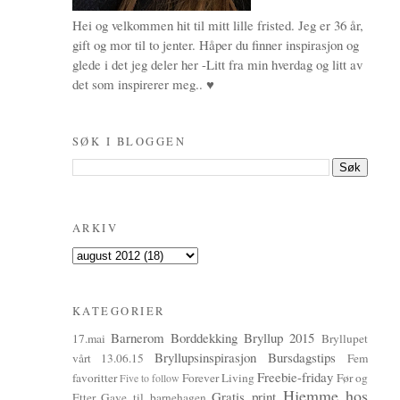
Hei og velkommen hit til mitt lille fristed. Jeg er 36 år,
gift og mor til to jenter. Håper du finner inspirasjon og
glede i det jeg deler her -Litt fra min hverdag og litt av
det som inspirerer meg.. ♥
SØK I BLOGGEN
ARKIV
KATEGORIER
Barnerom
Borddekking
Bryllup 2015
17.mai
Bryllupet
Bryllupsinspirasjon
Bursdagstips
vårt 13.06.15
Fem
Freebie-friday
favoritter
Forever Living
Før og
Five to follow
Hjemme hos
Gratis print
Etter
Gave til barnehagen