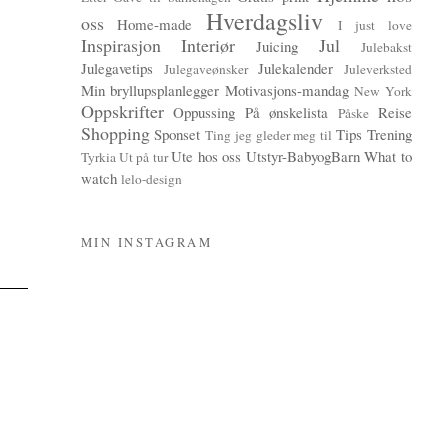
Hverdagsliv
oss
Home-made
I just love
Inspirasjon
Interiør
Jul
Juicing
Julebakst
Julegavetips
Julekalender
Julegaveønsker
Juleverksted
Min bryllupsplanlegger
Motivasjons-mandag
New York
Oppskrifter
Oppussing
På ønskelista
Reise
Påske
Shopping
Sponset
Tips
Trening
Ting jeg gleder meg til
Ute hos oss
Utstyr-BabyogBarn
What to
Tyrkia
Ut på tur
watch
lelo-design
MIN INSTAGRAM