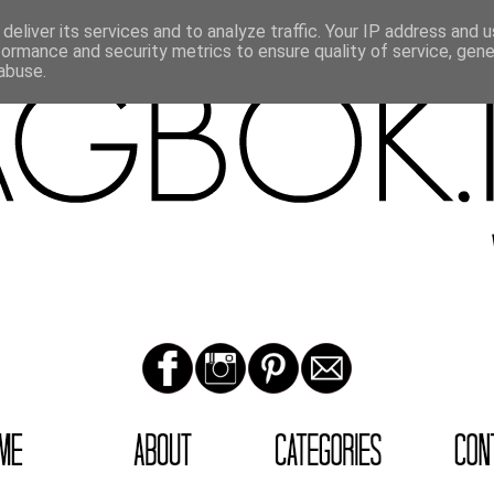
deliver its services and to analyze traffic. Your IP address and 
formance and security metrics to ensure quality of service, gen
abuse.