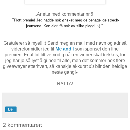
..Anette med kommentar nr.6
"
Flott premie! Jeg hadde nok ønsket meg de behagelige strech-
"
jeansene. Kan aldri få nok av slike plagg! :-)
Gratulerer så mye!! :) Send meg en mail med navn og adr så
videreformidler jeg til
Me and I
som sponset den fine
premien! Er alltid litt vemodig når en vinner skal trekkes, for
jeg har jo så lyst å gi noe til alle, men det kommer nok flere
giveawayer etterhvert, så kanskje akkurat
du
blir den heldige
neste gang!
♥
NATTA!
Del
2 kommentarer: