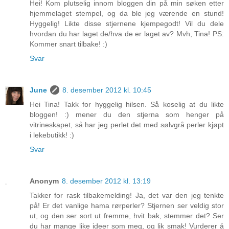
Hei! Kom plutselig innom bloggen din på min søken etter
hjemmelaget stempel, og da ble jeg værende en stund!
Hyggelig! Likte disse stjernene kjempegodt! Vil du dele
hvordan du har laget de/hva de er laget av? Mvh, Tina! PS:
Kommer snart tilbake! :)
Svar
June
8. desember 2012 kl. 10:45
Hei Tina! Takk for hyggelig hilsen. Så koselig at du likte
bloggen! :) mener du den stjerna som henger på
vitrineskapet, så har jeg perlet det med sølvgrå perler kjøpt
i lekebutikk! :)
Svar
Anonym
8. desember 2012 kl. 13:19
Takker for rask tilbakemelding! Ja, det var den jeg tenkte
på! Er det vanlige hama rørperler? Stjernen ser veldig stor
ut, og den ser sort ut fremme, hvit bak, stemmer det? Ser
du har mange like ideer som meg, og lik smak! Vurderer å