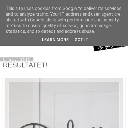
This site uses cookies from Google to deliver its services
and to analyze traffic. Your IP address and user-agent are
shared with Google along with performance and security
metrics to ensure quality of service, generate usage
statistics, and to detect and address abuse.
LEARN MORE
GOT IT
2. nov. 2012
RESULTATET!