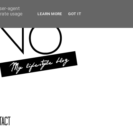
user-agent
erate usage
LEARN MORE
GOT IT