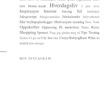
Hverdagsliv
oss
Home-made
I just love
Inspirasjon
Interiør
Jul
Juicing
Julebakst
Julegavetips
Julekalender
Julegaveønsker
Juleverksted
Min bryllupsplanlegger
Motivasjons-mandag
New York
Oppskrifter
Oppussing
På ønskelista
Reise
Påske
Shopping
Sponset
Tips
Trening
Ting jeg gleder meg til
Ute hos oss
Utstyr-BabyogBarn
What to
Tyrkia
Ut på tur
watch
lelo-design
MIN INSTAGRAM