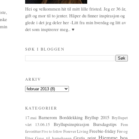
Hei og velkommen hit til mitt lille fristed. Jeg er 36 år,
ste,
gift og mor til to jenter. Håper du finner inspirasjon og
nske
glede i det jeg deler her -Litt fra min hverdag og litt av
 min
det som inspirerer meg.. ♥
SØK I BLOGGEN
ARKIV
KATEGORIER
Barnerom
Borddekking
Bryllup 2015
17.mai
Bryllupet
Bryllupsinspirasjon
Bursdagstips
vårt 13.06.15
Fem
Freebie-friday
favoritter
Forever Living
Før og
Five to follow
Hjemme hos
Gratis print
Etter
Gave til barnehagen