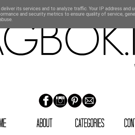
deliver its services and to analyze traffic. Your IP address and 
formance and security metrics to ensure quality of service, gen
abuse.