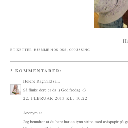
Ha
ETIKETTER:
HJEMME HOS OSS
,
OPPUSSING
3 KOMMENTARER:
Helene Ragnhild
sa...
Så flinke dere er da ;) God fredag <3
22. FEBRUAR 2013 KL. 10:22
Anonym sa...
Jeg beundrer at du bare har en tynn stripe med avispapir på golv
Gleder meg til å se den nye fargen! =)