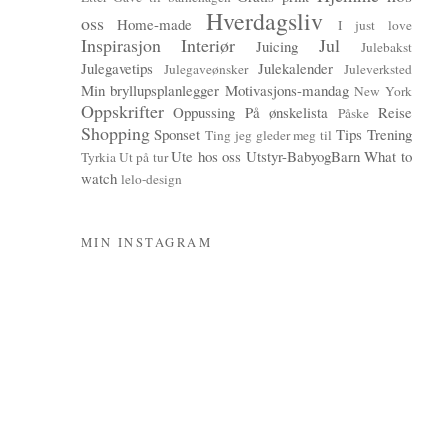
Hverdagsliv
oss
Home-made
I just love
Inspirasjon
Interiør
Jul
Juicing
Julebakst
Julegavetips
Julekalender
Julegaveønsker
Juleverksted
Min bryllupsplanlegger
Motivasjons-mandag
New York
Oppskrifter
Oppussing
På ønskelista
Reise
Påske
Shopping
Sponset
Tips
Trening
Ting jeg gleder meg til
Ute hos oss
Utstyr-BabyogBarn
What to
Tyrkia
Ut på tur
watch
lelo-design
MIN INSTAGRAM