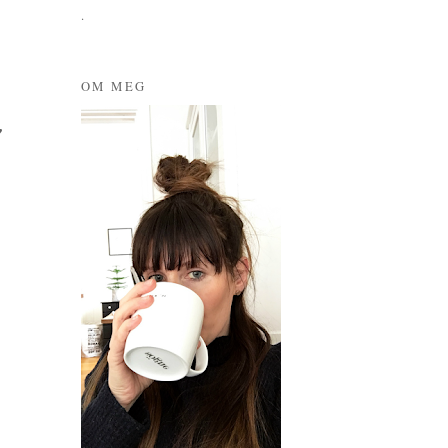
.
OM MEG
♥