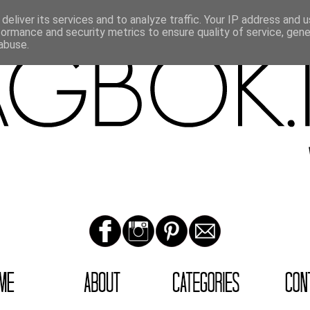
deliver its services and to analyze traffic. Your IP address and 
formance and security metrics to ensure quality of service, gen
abuse.