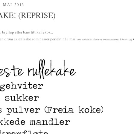
. MAI 2013
AKE! (REPRISE)
bryllup eller bare litt kaffekos...
 en drøm av en kake som passer perfekt nå i mai.
(og resten av våren og sommeren også forøvrig)