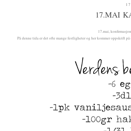
17
17.MAI K
17.mai, konfirmasjon, 
På denne tida er det ofte mange festligheter og her kommer oppskrift på