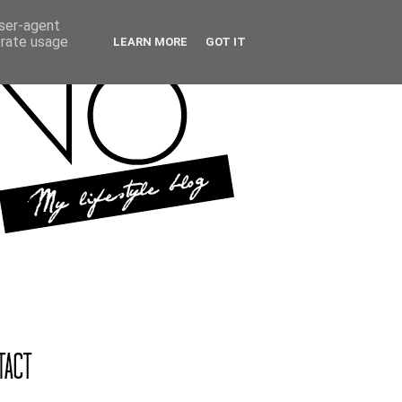
user-agent
erate usage
LEARN MORE
GOT IT