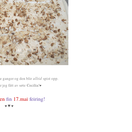
e ganger og den blir
alltid
spist opp.
r jeg fått av søte
Cecilia
!
♥
en
fin
17.mai
feiring!
♥
♥
♥