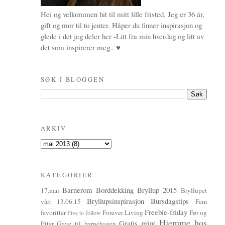
Hei og velkommen hit til mitt lille fristed. Jeg er 36 år,
gift og mor til to jenter. Håper du finner inspirasjon og
glede i det jeg deler her -Litt fra min hverdag og litt av
det som inspirerer meg.. ♥
SØK I BLOGGEN
ARKIV
KATEGORIER
Barnerom
Borddekking
Bryllup 2015
17.mai
Bryllupet
Bryllupsinspirasjon
Bursdagstips
vårt 13.06.15
Fem
Freebie-friday
favoritter
Forever Living
Før og
Five to follow
Hjemme hos
Gratis print
Etter
Gave til barnehagen