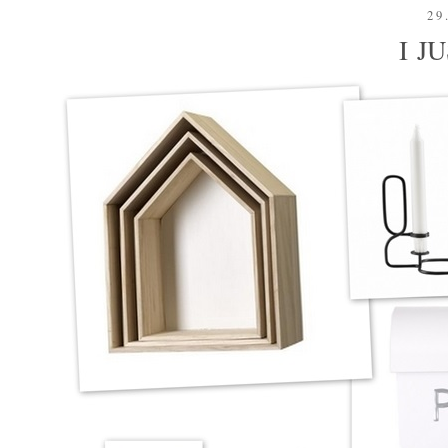
29
I J