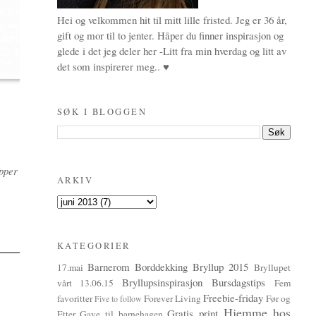
Hei og velkommen hit til mitt lille fristed. Jeg er 36 år,
gift og mor til to jenter. Håper du finner inspirasjon og
glede i det jeg deler her -Litt fra min hverdag og litt av
det som inspirerer meg.. ♥
SØK I BLOGGEN
opper
ARKIV
KATEGORIER
Barnerom
Borddekking
Bryllup 2015
17.mai
Bryllupet
Bryllupsinspirasjon
Bursdagstips
vårt 13.06.15
Fem
Freebie-friday
favoritter
Forever Living
Før og
Five to follow
Hjemme hos
Gratis print
Etter
Gave til barnehagen