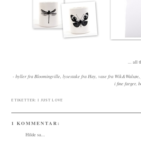
... all
- hyller fra Bloomingville, lysestake fra Hay, vase fra Wik&Walsøe,
i fine farger,
ETIKETTER:
I JUST LOVE
1 KOMMENTAR:
Hilde
sa...