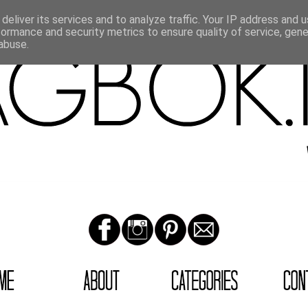
deliver its services and to analyze traffic. Your IP address and 
formance and security metrics to ensure quality of service, gen
abuse.