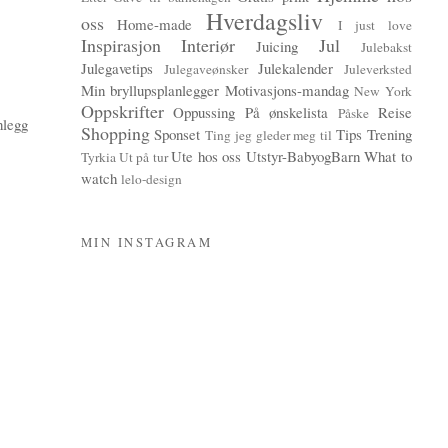
Hverdagsliv
oss
Home-made
I just love
Inspirasjon
Interiør
Jul
Juicing
Julebakst
Julegavetips
Julekalender
Julegaveønsker
Juleverksted
Min bryllupsplanlegger
Motivasjons-mandag
New York
Oppskrifter
Oppussing
På ønskelista
Reise
Påske
nlegg
Shopping
Sponset
Tips
Trening
Ting jeg gleder meg til
Ute hos oss
Utstyr-BabyogBarn
What to
Tyrkia
Ut på tur
watch
lelo-design
MIN INSTAGRAM