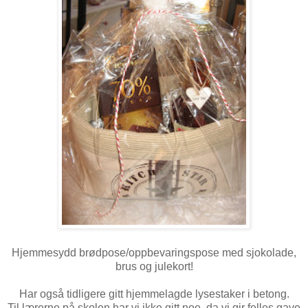
Hjemmesydd brødpose/oppbevaringspose med sjokolade,
brus og julekort!
Har også tidligere gitt hjemmelagde lysestaker i betong.
Til lærerne på skolen har vi ikke gitt noe, da vi gir felles gave