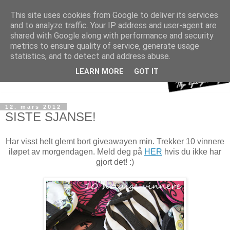
This site uses cookies from Google to deliver its services
and to analyze traffic. Your IP address and user-agent are
shared with Google along with performance and security
metrics to ensure quality of service, generate usage
statistics, and to detect and address abuse.
LEARN MORE
GOT IT
12. mars 2012
SISTE SJANSE!
Har visst helt glemt bort giveawayen min. Trekker 10 vinnere
iløpet av morgendagen. Meld deg på
HER
hvis du ikke har
gjort det! :)