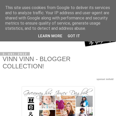
This site uses cookies from Google to deliver its services
and to analyze traffic. Your IP address and user-agent are
shared with Google along with performance and security
metrics to ensure quality of service, generate usage
statistics, and to detect and address abuse.
LEARN MORE
GOT IT
3. okt. 2012
VINN VINN - BLOGGER
COLLECTION!
sponset innhold