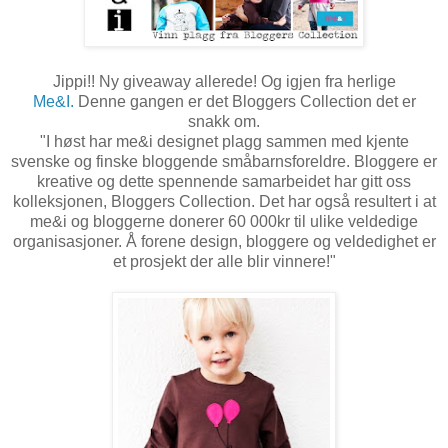
Jippi!! Ny giveaway allerede! Og igjen fra herlige
Me&I.
Denne gangen er det Bloggers Collection det er
snakk om.
"I høst har me&i designet plagg sammen med kjente
svenske og finske bloggende småbarnsforeldre. Bloggere er
kreative og dette spennende samarbeidet har gitt oss
kolleksjonen, Bloggers Collection. Det har også resultert i at
me&i og bloggerne donerer 60 000kr til ulike veldedige
organisasjoner. Å forene design, bloggere og veldedighet er
et prosjekt der alle blir vinnere!"