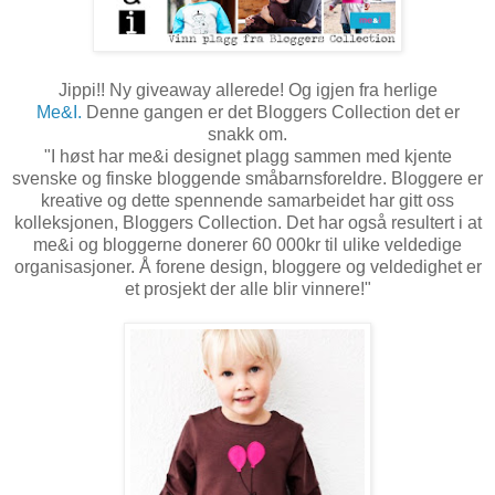
Jippi!! Ny giveaway allerede! Og igjen fra herlige
Me&I.
Denne gangen er det Bloggers Collection det er
snakk om.
"I høst har me&i designet plagg sammen med kjente
svenske og finske bloggende småbarnsforeldre. Bloggere er
kreative og dette spennende samarbeidet har gitt oss
kolleksjonen, Bloggers Collection. Det har også resultert i at
me&i og bloggerne donerer 60 000kr til ulike veldedige
organisasjoner. Å forene design, bloggere og veldedighet er
et prosjekt der alle blir vinnere!"