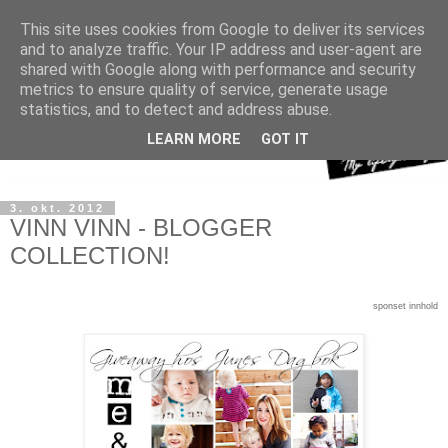
This site uses cookies from Google to deliver its services
and to analyze traffic. Your IP address and user-agent are
shared with Google along with performance and security
metrics to ensure quality of service, generate usage
statistics, and to detect and address abuse.
LEARN MORE
GOT IT
3. okt. 2012
VINN VINN - BLOGGER
COLLECTION!
sponset innhold