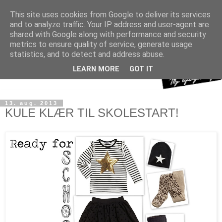
This site uses cookies from Google to deliver its services
and to analyze traffic. Your IP address and user-agent are
shared with Google along with performance and security
metrics to ensure quality of service, generate usage
statistics, and to detect and address abuse.
LEARN MORE
GOT IT
13. aug. 2013
KULE KLÆR TIL SKOLESTART!