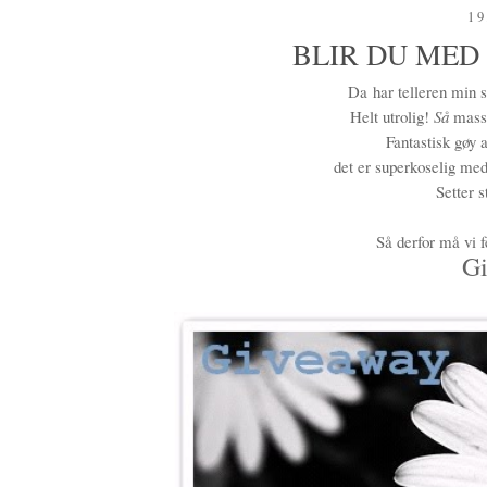
19
BLIR DU MED
Da har telleren min s
Helt utrolig!
Så
masse
Fantastisk gøy 
det er superkoselig med
Setter s
Så derfor må vi fe
Gi