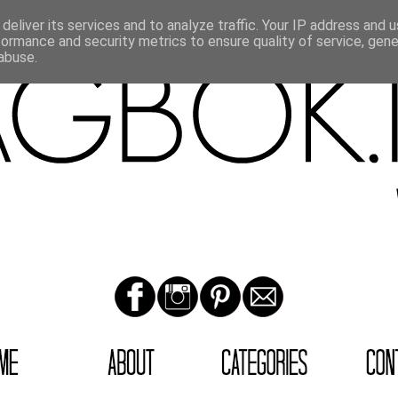
deliver its services and to analyze traffic. Your IP address and 
formance and security metrics to ensure quality of service, gen
abuse.