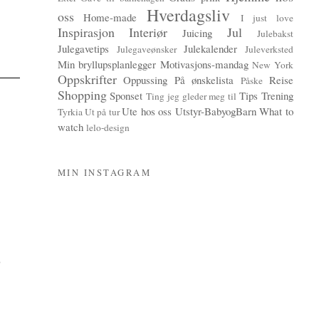
Hverdagsliv
oss
Home-made
I just love
Inspirasjon
Interiør
Jul
Juicing
Julebakst
Julegavetips
Julekalender
Julegaveønsker
Juleverksted
Min bryllupsplanlegger
Motivasjons-mandag
New York
Oppskrifter
Oppussing
På ønskelista
Reise
Påske
Shopping
Sponset
Tips
Trening
Ting jeg gleder meg til
Ute hos oss
Utstyr-BabyogBarn
What to
Tyrkia
Ut på tur
watch
lelo-design
MIN INSTAGRAM
)