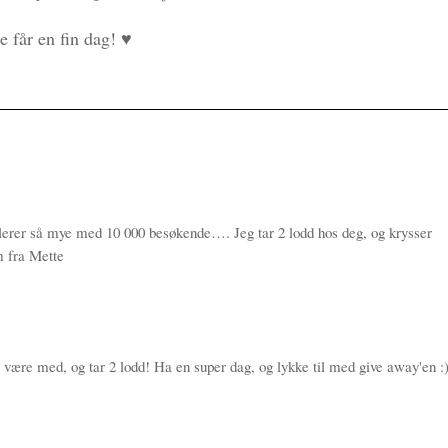
e får en fin dag! ♥
tulerer så mye med 10 000 besøkende…. Jeg tar 2 lodd hos deg, og krysser
m fra Mette
være med, og tar 2 lodd! Ha en super dag, og lykke til med give away'en :