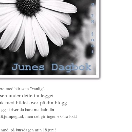
re med blir som "vanlig"...
lsen under dette innlegget
ink med bildet over på din blogg
ogg skriver du bare mailadr din
Kjempeglad
g
, men det gir ingen ekstra lodd
 mnd, på bursdagen min 18.juni!