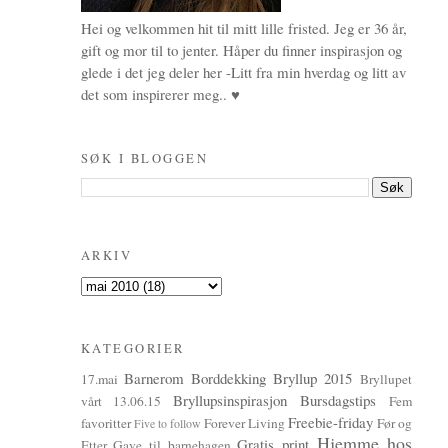
Hei og velkommen hit til mitt lille fristed. Jeg er 36 år,
gift og mor til to jenter. Håper du finner inspirasjon og
glede i det jeg deler her -Litt fra min hverdag og litt av
det som inspirerer meg.. ♥
SØK I BLOGGEN
ARKIV
KATEGORIER
Barnerom
Borddekking
Bryllup 2015
17.mai
Bryllupet
Bryllupsinspirasjon
Bursdagstips
vårt 13.06.15
Fem
Freebie-friday
favoritter
Forever Living
Før og
Five to follow
Hjemme hos
Gratis print
Etter
Gave til barnehagen