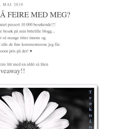
. MAI 2010
 Å FEIRE MED MEG?
nart passert 10 000 besøkende!!!
 besøk på min bittelille blogg...
at så mange titter innom og
 alle de fine kommentarene jeg får.
tooor pris på det! ♥
ire litt med en aldri så liten
veaway!!