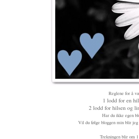
Reglene for å væ
1 lodd for en hi
2 lodd for hilsen og l
Har du ikke egen bl
Vil du følge bloggen min blir je
Trekningen blir om 1