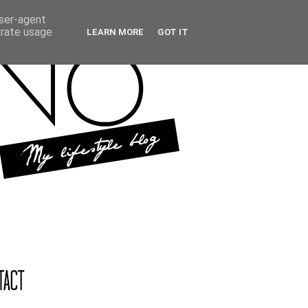
user-agent
erate usage
LEARN MORE
GOT IT