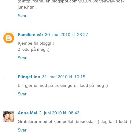
;o)http://camulen.blogspot.com/2010/05/giveaway-hos-
june.html
Svar
Familien vår
30. mai 2010 kl. 23:27
Kjempe fin blogg!!!
2 lodd på meg ;)
Svar
PlingeLinn
31. mai 2010 kl. 10:15
Blir gjerne med på trekningen. ! lodd på meg :)
Svar
Anne Mai
2. juni 2010 kl. 08:43
Gratulerer med et kjempeflott besøkstall :) Jeg tar 1 lodd :)
Svar