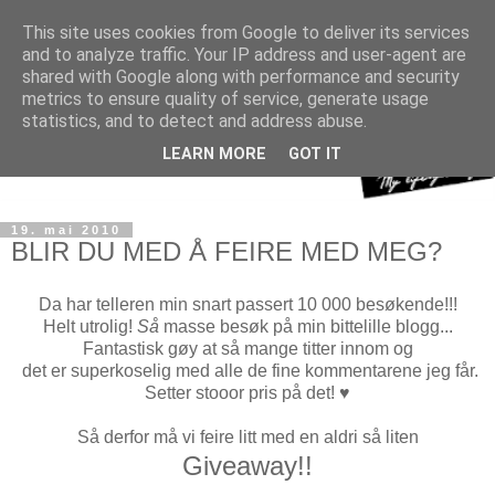
This site uses cookies from Google to deliver its services
and to analyze traffic. Your IP address and user-agent are
shared with Google along with performance and security
metrics to ensure quality of service, generate usage
statistics, and to detect and address abuse.
LEARN MORE
GOT IT
19. mai 2010
BLIR DU MED Å FEIRE MED MEG?
Da har telleren min snart passert 10 000 besøkende!!!
Helt utrolig!
Så
masse besøk på min bittelille blogg...
Fantastisk gøy at så mange titter innom og
det er superkoselig med alle de fine kommentarene jeg får.
Setter stooor pris på det! ♥
Så derfor må vi feire litt med en aldri så liten
Giveaway!!