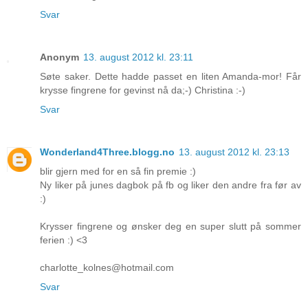
Svar
Anonym
13. august 2012 kl. 23:11
Søte saker. Dette hadde passet en liten Amanda-mor! Får
krysse fingrene for gevinst nå da;-) Christina :-)
Svar
Wonderland4Three.blogg.no
13. august 2012 kl. 23:13
blir gjern med for en så fin premie :)
Ny liker på junes dagbok på fb og liker den andre fra før av
:)
Krysser fingrene og ønsker deg en super slutt på sommer
ferien :) <3
charlotte_kolnes@hotmail.com
Svar