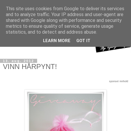
This site uses cookies from Google to deliver its services
and to analyze traffic. Your IP address and user-agent are
shared with Google along with performance and security
metrics to ensure quality of service, generate usage
statistics, and to detect and address abuse.
LEARN MORE
GOT IT
13. aug. 2012
VINN HÅRPYNT!
sponset innhold