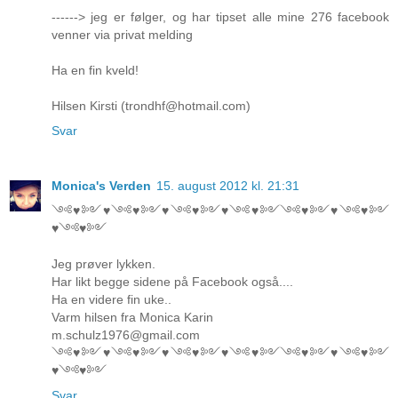
------> jeg er følger, og har tipset alle mine 276 facebook
venner via privat melding
Ha en fin kveld!
Hilsen Kirsti (trondhf@hotmail.com)
Svar
Monica's Verden
15. august 2012 kl. 21:31
༺♥༻♥༺♥༻♥༺♥༻♥༺♥༻༺♥༻♥༺♥༻
♥༺♥༻
Jeg prøver lykken.
Har likt begge sidene på Facebook også....
Ha en videre fin uke..
Varm hilsen fra Monica Karin
m.schulz1976@gmail.com
༺♥༻♥༺♥༻♥༺♥༻♥༺♥༻༺♥༻♥༺♥༻
♥༺♥༻
Svar