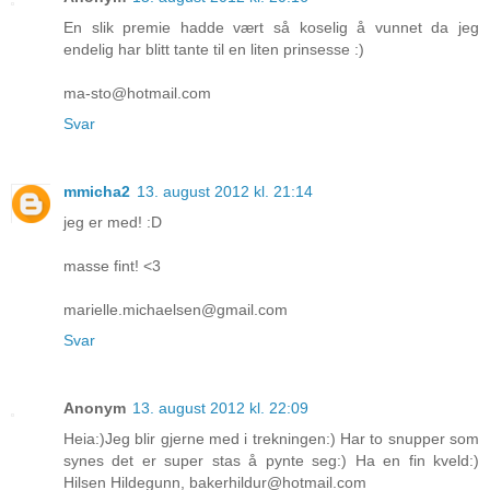
En slik premie hadde vært så koselig å vunnet da jeg
endelig har blitt tante til en liten prinsesse :)
ma-sto@hotmail.com
Svar
mmicha2
13. august 2012 kl. 21:14
jeg er med! :D
masse fint! <3
marielle.michaelsen@gmail.com
Svar
Anonym
13. august 2012 kl. 22:09
Heia:)Jeg blir gjerne med i trekningen:) Har to snupper som
synes det er super stas å pynte seg:) Ha en fin kveld:)
Hilsen Hildegunn, bakerhildur@hotmail.com