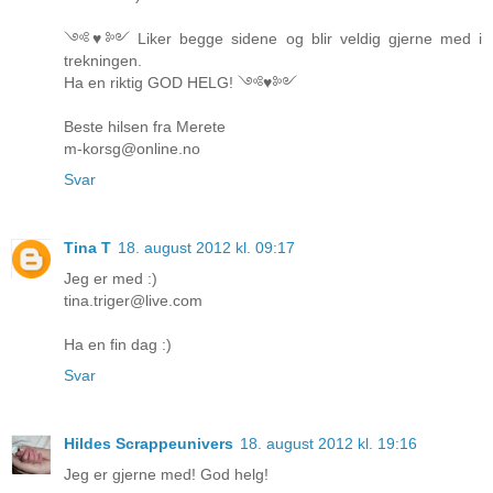
༺♥༻ Liker begge sidene og blir veldig gjerne med i
trekningen.
Ha en riktig GOD HELG! ༺♥༻
Beste hilsen fra Merete
m-korsg@online.no
Svar
Tina T
18. august 2012 kl. 09:17
Jeg er med :)
tina.triger@live.com
Ha en fin dag :)
Svar
Hildes Scrappeunivers
18. august 2012 kl. 19:16
Jeg er gjerne med! God helg!