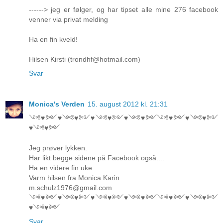
------> jeg er følger, og har tipset alle mine 276 facebook
venner via privat melding
Ha en fin kveld!
Hilsen Kirsti (trondhf@hotmail.com)
Svar
Monica's Verden
15. august 2012 kl. 21:31
༺♥༻♥༺♥༻♥༺♥༻♥༺♥༻༺♥༻♥༺♥༻
♥༺♥༻
Jeg prøver lykken.
Har likt begge sidene på Facebook også....
Ha en videre fin uke..
Varm hilsen fra Monica Karin
m.schulz1976@gmail.com
༺♥༻♥༺♥༻♥༺♥༻♥༺♥༻༺♥༻♥༺♥༻
♥༺♥༻
Svar