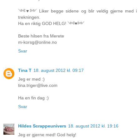
༺♥༻ Liker begge sidene og blir veldig gjerne med i
trekningen.
Ha en riktig GOD HELG! ༺♥༻
Beste hilsen fra Merete
m-korsg@online.no
Svar
Tina T
18. august 2012 kl. 09:17
Jeg er med :)
tina.triger@live.com
Ha en fin dag :)
Svar
Hildes Scrappeunivers
18. august 2012 kl. 19:16
Jeg er gjerne med! God helg!