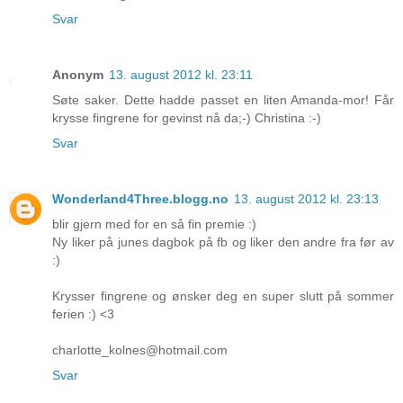
Svar
Anonym
13. august 2012 kl. 23:11
Søte saker. Dette hadde passet en liten Amanda-mor! Får
krysse fingrene for gevinst nå da;-) Christina :-)
Svar
Wonderland4Three.blogg.no
13. august 2012 kl. 23:13
blir gjern med for en så fin premie :)
Ny liker på junes dagbok på fb og liker den andre fra før av
:)
Krysser fingrene og ønsker deg en super slutt på sommer
ferien :) <3
charlotte_kolnes@hotmail.com
Svar