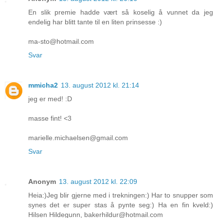
En slik premie hadde vært så koselig å vunnet da jeg
endelig har blitt tante til en liten prinsesse :)
ma-sto@hotmail.com
Svar
mmicha2
13. august 2012 kl. 21:14
jeg er med! :D
masse fint! <3
marielle.michaelsen@gmail.com
Svar
Anonym
13. august 2012 kl. 22:09
Heia:)Jeg blir gjerne med i trekningen:) Har to snupper som
synes det er super stas å pynte seg:) Ha en fin kveld:)
Hilsen Hildegunn, bakerhildur@hotmail.com