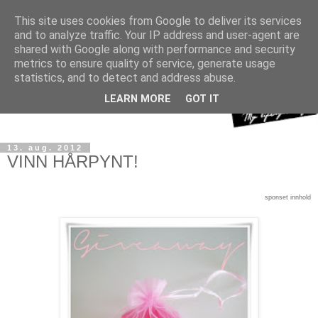
This site uses cookies from Google to deliver its services
and to analyze traffic. Your IP address and user-agent are
shared with Google along with performance and security
metrics to ensure quality of service, generate usage
statistics, and to detect and address abuse.
LEARN MORE
GOT IT
13. aug. 2012
VINN HÅRPYNT!
sponset innhold