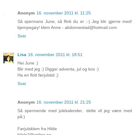
Anonym
16. november 2011 kl. 11:25
Så spennans June, så flink du er :-) Jeg blir gjerne med!
kjempegøy! klem Anne - akdonnestad@hotmail.com
Svar
Lisa
16. november 2011 kl. 18:51
Hei June :)
Blir med jeg :) Digger adventa, jul og kos :)
Ha en flott førjulstid ;)
Svar
Anonym
16. november 2011 kl. 21:25
Så spennende med julekalender.. dette vil jeg være med
på:)
Førjulsklem fra Hilde
hilols2@online.no