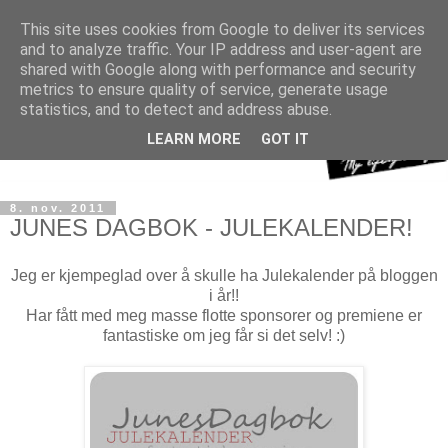
This site uses cookies from Google to deliver its services
and to analyze traffic. Your IP address and user-agent are
shared with Google along with performance and security
metrics to ensure quality of service, generate usage
statistics, and to detect and address abuse.
LEARN MORE
GOT IT
8. nov. 2011
JUNES DAGBOK - JULEKALENDER!
Jeg er kjempeglad over å skulle ha Julekalender på bloggen
i år!!
Har fått med meg masse flotte sponsorer og premiene er
fantastiske om jeg får si det selv! :)