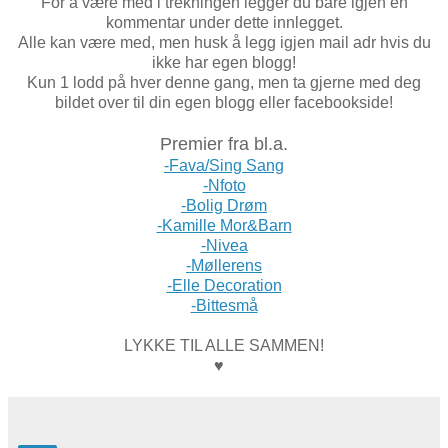
For å være med i trekningen legger du bare igjen en
kommentar under dette innlegget.
Alle kan være med, men husk å legg igjen mail adr hvis du
ikke har egen blogg!
Kun 1 lodd på hver denne gang, men ta gjerne med deg
bildet over til din egen blogg eller facebookside!
Premier fra bl.a.
-Fava/Sing Sang
-Nfoto
-Bolig Drøm
-Kamille Mor&Barn
-Nivea
-Møllerens
-Elle Decoration
-Bittesmå
LYKKE TIL ALLE SAMMEN!
♥