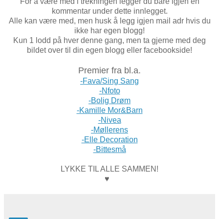
For å være med i trekningen legger du bare igjen en
kommentar under dette innlegget.
Alle kan være med, men husk å legg igjen mail adr hvis du
ikke har egen blogg!
Kun 1 lodd på hver denne gang, men ta gjerne med deg
bildet over til din egen blogg eller facebookside!
Premier fra bl.a.
-Fava/Sing Sang
-Nfoto
-Bolig Drøm
-Kamille Mor&Barn
-Nivea
-Møllerens
-Elle Decoration
-Bittesmå
LYKKE TIL ALLE SAMMEN!
♥