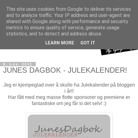
This site uses cookies from Google to deliver its services
and to analyze traffic. Your IP address and user-agent are
shared with Google along with performance and security
metrics to ensure quality of service, generate usage
statistics, and to detect and address abuse.
LEARN MORE
GOT IT
8. nov. 2011
JUNES DAGBOK - JULEKALENDER!
Jeg er kjempeglad over å skulle ha Julekalender på bloggen
i år!!
Har fått med meg masse flotte sponsorer og premiene er
fantastiske om jeg får si det selv! :)