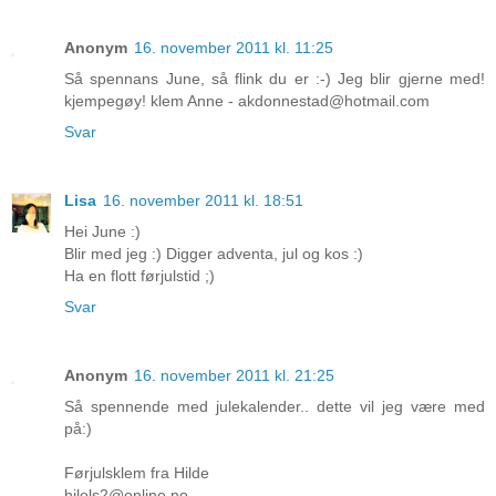
Anonym
16. november 2011 kl. 11:25
Så spennans June, så flink du er :-) Jeg blir gjerne med!
kjempegøy! klem Anne - akdonnestad@hotmail.com
Svar
Lisa
16. november 2011 kl. 18:51
Hei June :)
Blir med jeg :) Digger adventa, jul og kos :)
Ha en flott førjulstid ;)
Svar
Anonym
16. november 2011 kl. 21:25
Så spennende med julekalender.. dette vil jeg være med
på:)
Førjulsklem fra Hilde
hilols2@online.no