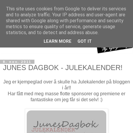
This site uses cookies from Google to deliver its services
and to analyze traffic. Your IP address and user-agent are
shared with Google along with performance and security
metrics to ensure quality of service, generate usage
statistics, and to detect and address abuse.
LEARN MORE
GOT IT
8. nov. 2011
JUNES DAGBOK - JULEKALENDER!
Jeg er kjempeglad over å skulle ha Julekalender på bloggen
i år!!
Har fått med meg masse flotte sponsorer og premiene er
fantastiske om jeg får si det selv! :)