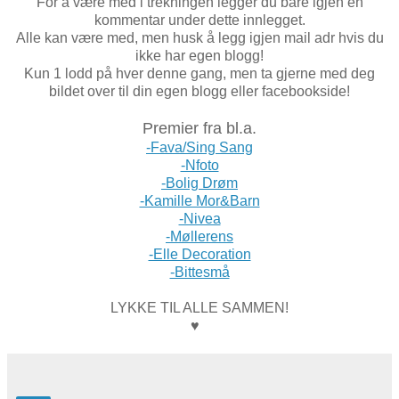
For å være med i trekningen legger du bare igjen en
kommentar under dette innlegget.
Alle kan være med, men husk å legg igjen mail adr hvis du
ikke har egen blogg!
Kun 1 lodd på hver denne gang, men ta gjerne med deg
bildet over til din egen blogg eller facebookside!
Premier fra bl.a.
-Fava/Sing Sang
-Nfoto
-Bolig Drøm
-Kamille Mor&Barn
-Nivea
-Møllerens
-Elle Decoration
-Bittesmå
LYKKE TIL ALLE SAMMEN!
♥