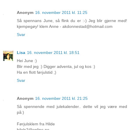
Anonym
16. november 2011 kl. 11:25
Så spennans June, så flink du er :-) Jeg blir gjerne med!
kjempegøy! klem Anne - akdonnestad@hotmail.com
Svar
Lisa
16. november 2011 kl. 18:51
Hei June :)
Blir med jeg :) Digger adventa, jul og kos :)
Ha en flott førjulstid ;)
Svar
Anonym
16. november 2011 kl. 21:25
Så spennende med julekalender.. dette vil jeg være med
på:)
Førjulsklem fra Hilde
hilols2@online.no