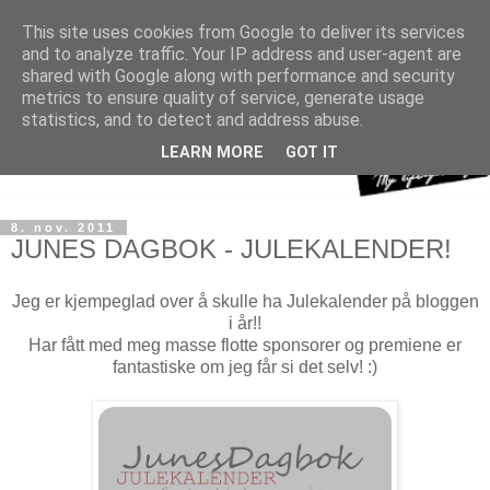
This site uses cookies from Google to deliver its services
and to analyze traffic. Your IP address and user-agent are
shared with Google along with performance and security
metrics to ensure quality of service, generate usage
statistics, and to detect and address abuse.
LEARN MORE
GOT IT
8. nov. 2011
JUNES DAGBOK - JULEKALENDER!
Jeg er kjempeglad over å skulle ha Julekalender på bloggen
i år!!
Har fått med meg masse flotte sponsorer og premiene er
fantastiske om jeg får si det selv! :)