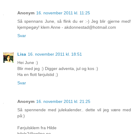
Anonym
16. november 2011 kl. 11:25
Så spennans June, så flink du er :-) Jeg blir gjerne med!
kjempegøy! klem Anne - akdonnestad@hotmail.com
Svar
Lisa
16. november 2011 kl. 18:51
Hei June :)
Blir med jeg :) Digger adventa, jul og kos :)
Ha en flott førjulstid ;)
Svar
Anonym
16. november 2011 kl. 21:25
Så spennende med julekalender.. dette vil jeg være med
på:)
Førjulsklem fra Hilde
hilols2@online.no