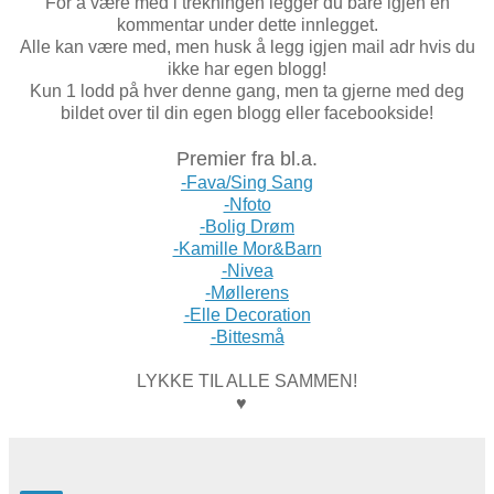
For å være med i trekningen legger du bare igjen en
kommentar under dette innlegget.
Alle kan være med, men husk å legg igjen mail adr hvis du
ikke har egen blogg!
Kun 1 lodd på hver denne gang, men ta gjerne med deg
bildet over til din egen blogg eller facebookside!
Premier fra bl.a.
-Fava/Sing Sang
-Nfoto
-Bolig Drøm
-Kamille Mor&Barn
-Nivea
-Møllerens
-Elle Decoration
-Bittesmå
LYKKE TIL ALLE SAMMEN!
♥