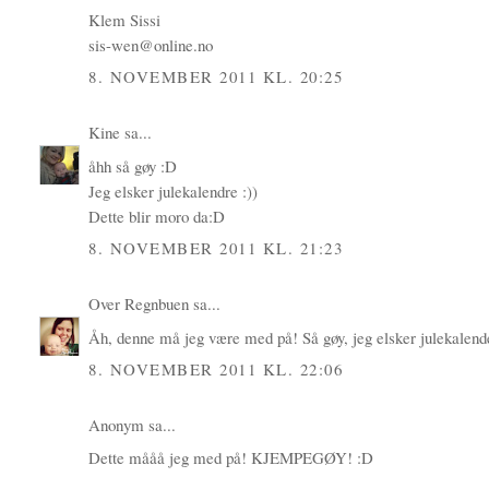
Klem Sissi
sis-wen@online.no
8. NOVEMBER 2011 KL. 20:25
Kine
sa...
åhh så gøy :D
Jeg elsker julekalendre :))
Dette blir moro da:D
8. NOVEMBER 2011 KL. 21:23
Over Regnbuen
sa...
Åh, denne må jeg være med på! Så gøy, jeg elsker julekalende
8. NOVEMBER 2011 KL. 22:06
Anonym sa...
Dette mååå jeg med på! KJEMPEGØY! :D