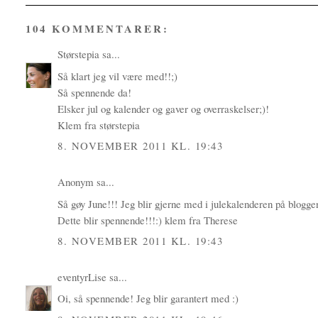
104 KOMMENTARER:
Størstepia
sa...
Så klart jeg vil være med!!;)
Så spennende da!
Elsker jul og kalender og gaver og overraskelser;)!
Klem fra størstepia
8. NOVEMBER 2011 KL. 19:43
Anonym sa...
Så gøy June!!! Jeg blir gjerne med i julekalenderen på blogg
Dette blir spennende!!!:) klem fra Therese
8. NOVEMBER 2011 KL. 19:43
eventyrLise
sa...
Oi, så spennende! Jeg blir garantert med :)