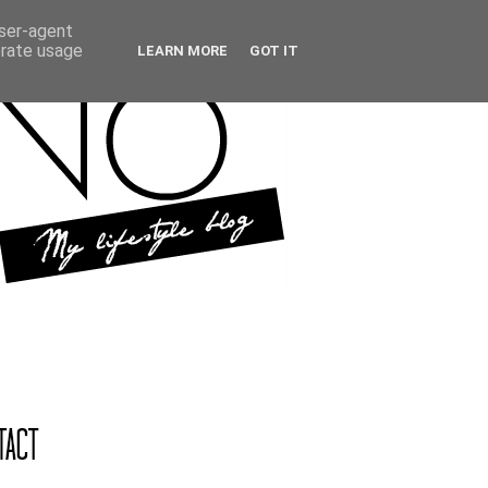
user-agent
erate usage
LEARN MORE
GOT IT