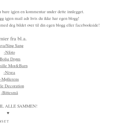
u bare igjen en kommentar under dette innlegget.
g igjen mail adr hvis du ikke har egen blogg!
ed deg bildet over til din egen blogg eller facebookside!
mier fra bl.a.
ava/Sing Sang
-Nfoto
-Bolig Drøm
ille Mor&Barn
-Nivea
-Møllerens
lle Decoration
-Bittesmå
IL ALLE SAMMEN!
♥
NSET