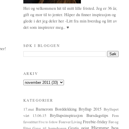
Hei og velkommen hit til mitt lille fristed. Jeg er 36 år,
gift og mor til to jenter. Håper du finner inspirasjon og
glede i det jeg deler her -Litt fra min hverdag og litt av
det som inspirerer meg.. ♥
SØK I BLOGGEN
ber!
ARKIV
KATEGORIER
Barnerom
Borddekking
Bryllup 2015
17.mai
Bryllupet
Bryllupsinspirasjon
Bursdagstips
vårt 13.06.15
Fem
Freebie-friday
favoritter
Forever Living
Før og
Five to follow
Hjemme hos
Gratis print
Etter
Gave til barnehagen