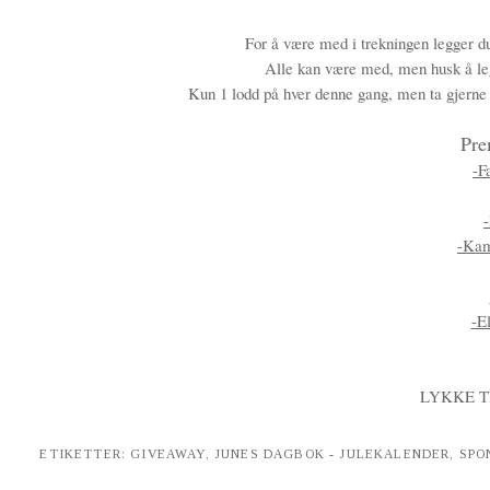
For å være med i trekningen legger d
Alle kan være med, men husk å leg
Kun 1 lodd på hver denne gang, men ta gjerne m
Pre
-F
-Kam
-E
LYKKE T
ETIKETTER:
GIVEAWAY
,
JUNES DAGBOK - JULEKALENDER
,
SPO