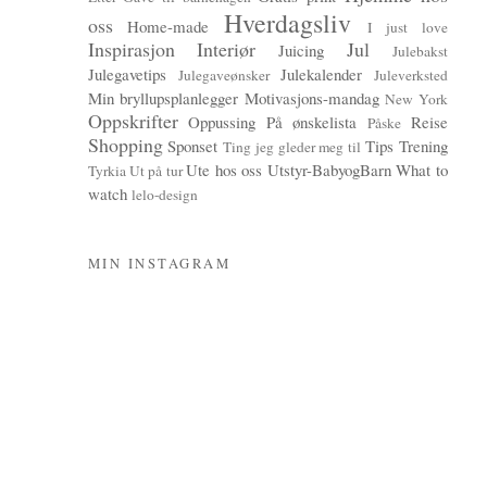
Hverdagsliv
oss
Home-made
I just love
Inspirasjon
Interiør
Jul
Juicing
Julebakst
Julegavetips
Julekalender
Julegaveønsker
Juleverksted
Min bryllupsplanlegger
Motivasjons-mandag
New York
Oppskrifter
Oppussing
På ønskelista
Reise
Påske
Shopping
Sponset
Tips
Trening
Ting jeg gleder meg til
Ute hos oss
Utstyr-BabyogBarn
What to
Tyrkia
Ut på tur
watch
lelo-design
MIN INSTAGRAM