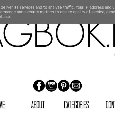
deliver its services and to analyze traffic. Your IP address and 
formance and security metrics to ensure quality of service, gen
abuse.