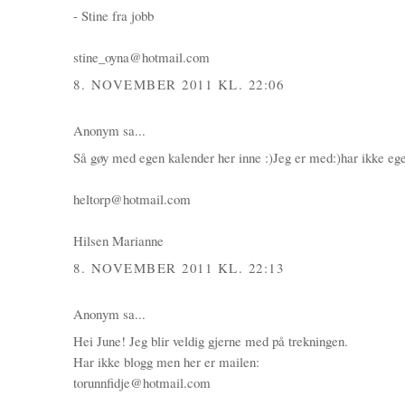
- Stine fra jobb
stine_oyna@hotmail.com
8. NOVEMBER 2011 KL. 22:06
Anonym sa...
Så gøy med egen kalender her inne :)Jeg er med:)har ikke eg
heltorp@hotmail.com
Hilsen Marianne
8. NOVEMBER 2011 KL. 22:13
Anonym sa...
Hei June! Jeg blir veldig gjerne med på trekningen.
Har ikke blogg men her er mailen:
torunnfidje@hotmail.com